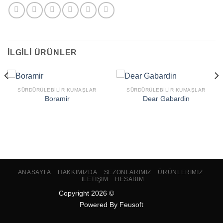
İLGILI ÜRÜNLER
SÜRDÜRÜLEBILIR KUMAŞLAR
SÜRDÜRÜLEBILIR KUMAŞLAR
Boramir
Dear Gabardin
ANASAYFA
HAKKIMIZDA
SEZONLARIMIZ
ÜRÜNLERIMIZ
İLETIŞIM
HESABIM
Copyright 2026 ©
Powered By
Feusoft