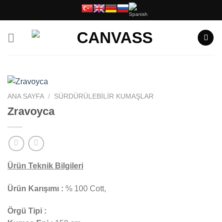
İçeriğe
atla
ANA SAYFA
/
SÜRDÜRÜLEBILIR KUMAŞLAR
Zravoyca
Ürün Teknik Bilgileri
Ürün Karışımı :
% 100 Cott,
Örgü Tipi :