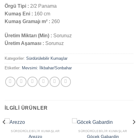
Örgü Tipi :
2/2 Panama
Kumaş Eni :
160 cm
Kumaş Gramajı m² :
260
Üretim Miktarı (Min) :
Sorunuz
Üretim Aşaması :
Sorunuz
Kategoriler:
Sürdürülebilir Kumaşlar
Etiketler:
Mevsimi: İlkbahar/Sonbahar
İLGILI ÜRÜNLER
SÜRDÜRÜLEBILIR KUMAŞLAR
SÜRDÜRÜLEBILIR KUMAŞLAR
Arezzo
Göcek Gabardin