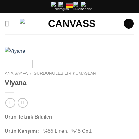
İçeriğe
atla
ANA SAYFA
/
SÜRDÜRÜLEBILIR KUMAŞLAR
Viyana
Ürün Teknik Bilgileri
Ürün Karışımı :
%55 Linen, %45 Cott,